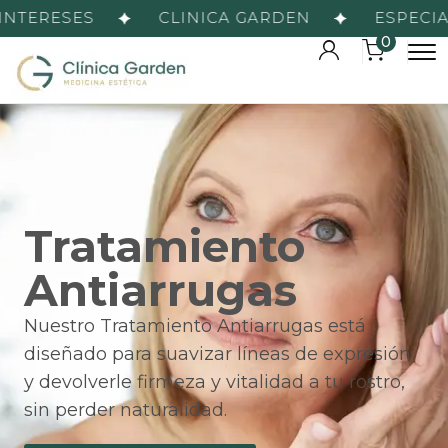
NTERESES
CLINICA GARDEN
ESPECIALI
0
Tratamiento
Antiarrugas
Nuestro Tratamiento Antiarrugas está
diseñado para suavizar líneas de expresión
y devolverle firmeza y vitalidad a tu rostro,
sin perder naturalidad.