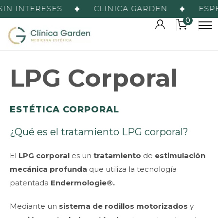
IN INTERESES
CLINICA GARDEN
ESPE
0
LPG Corporal
ESTÉTICA CORPORAL
¿Qué es el tratamiento LPG corporal?
El
LPG corporal
es un
tratamiento
de
estimulación
mecánica profunda
que utiliza la tecnología
patentada
Endermologie®.
Mediante un
sistema de rodillos motorizados
y