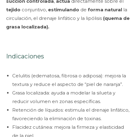
succión controlada
,
actúa
directamente sobre el
tejido
conjuntivo,
estimulando
de
forma natural
la
circulación, el drenaje linfático y la lipólisis
(quema de
grasa localizada).
Indicaciones
Celulitis
(edematosa,
fibrosa
o
adiposa):
mejora
la
textura
y
reduce
el
aspecto
de
“piel
de
naranja”.
Grasa
localizada:
ayuda
a
modelar
la
silueta
y
reducir
volumen
en
zonas
específicas.
Retención
de
líquidos:
estimula
el
drenaje
linfático,
favoreciendo
la
eliminación
de
toxinas.
Flacidez
cutánea:
mejora
la
firmeza
y
elasticidad
de
la
piel.