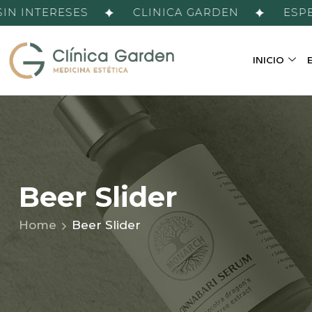
 INTERESES
CLINICA GARDEN
ESPECI
INICIO
ESTÉTICA FACIAL
MEDICINA ESTÉTICA FACIAL
Beer Slider
Home
Beer Slider