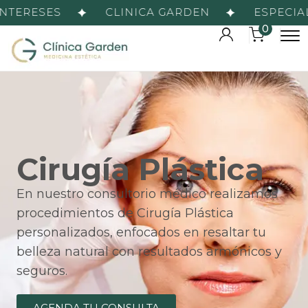
TERESES
CLINICA GARDEN
ESPECIALI
0
Cirugía Plástica
En nuestro consultorio médico realizamos
procedimientos de Cirugía Plástica
personalizados, enfocados en resaltar tu
belleza natural con resultados armónicos y
seguros.
AGENDA TU CONSULTA