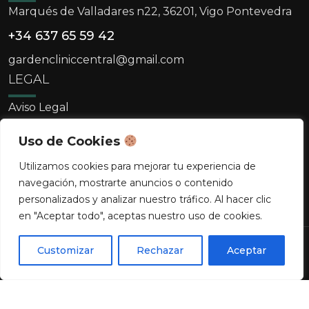
Marqués de Valladares n22, 36201, Vigo Pontevedra
+34 637 65 59 42
gardencliniccentral@gmail.com
LEGAL
Aviso Legal
Política De Cookies
Uso de Cookies
Política De Privacidad
Utilizamos cookies para mejorar tu experiencia de
navegación, mostrarte anuncios o contenido
personalizados y analizar nuestro tráfico. Al hacer clic
en "Aceptar todo", aceptas nuestro uso de cookies.
¿Quieres agendar una cita?
Copyright © 2026 Clínica Garden. Todos los
Customizar
Rechazar
Aceptar
0
derechos reservados.