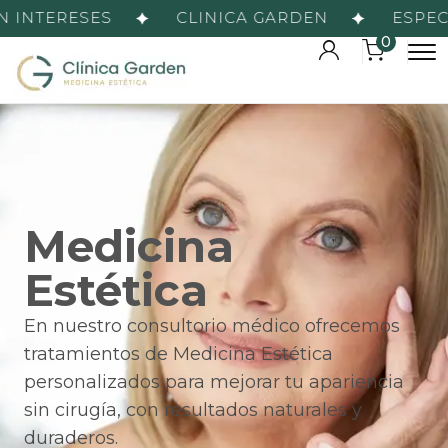
INTERESES
CLINICA GARDEN
ESPECIA
0
Medicina
Estética
En nuestro consultorio médico ofrecemos
tratamientos de Medicina Estética
personalizados para mejorar tu apariencia
sin cirugía, con resultados naturales y
duraderos.