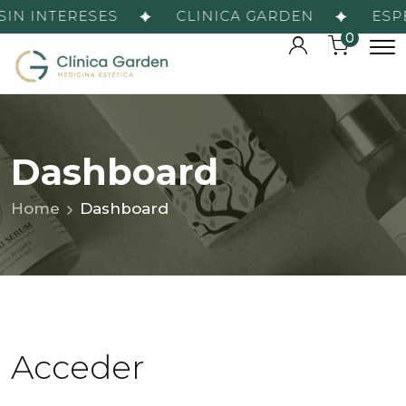
SIN INTERESES
CLINICA GARDEN
ESPE
0
Dashboard
Home
Dashboard
Acceder