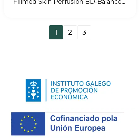
Fillmed Skin Perfusion BD-Balance
Serum 30 ml
1
2
3