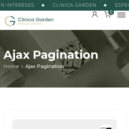
N INTERESES
CLINICA GARDEN
ESPECI
0
Ajax Pagination
Home
Ajax Pagination