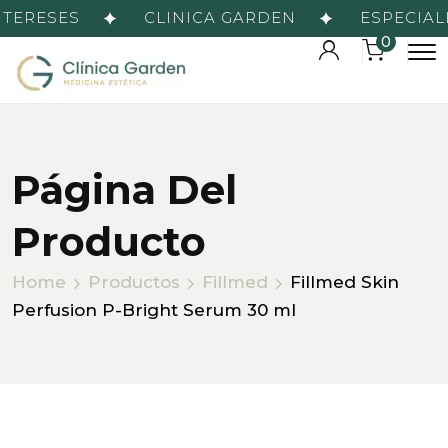
TERESES
CLINICA GARDEN
ESPECIALI
0
Página Del
Producto
Home
Productos
Fillmed
Fillmed Skin
Perfusion P-Bright Serum 30 ml