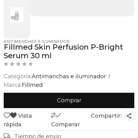
ANTIMANCHAS E ILUMINADOR
Fillmed Skin Perfusion P-Bright
Serum 30 ml
V
a
Categoría:
Antimanchas e iluminador
l
o
Marca:
Fillmed
r
a
d
Comprar
o
c
o
n
Vista
Compartir:
0
d
rápida
Comparar
e
5
Tiempo de envio: