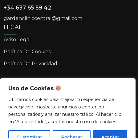
+34 637 65 59 42
gardencliniccentral@gmail.com
LEGAL
Aviso Legal
Política De Cookies
Política De Privacidad
Uso de Cookies
Utilizamos cookies para mejorar tu experiencia de
Copyright © 2026 Clínica Garden. Todos los
navegación, mostrarte anuncios o contenido
derechos reservados.
personalizados y analizar nuestro tráfico. Al hacer clic
en "Aceptar todo", aceptas nuestro uso de cookies.
¿Quieres agendar una cita?
Customizar
Rechazar
Aceptar